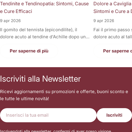
Tendinite e Tendinopatia: Sintomi, Cause
Dolore a Caviglia
e Cure Efficaci
Sintomi e Cure a 
9 apr 2026
9 apr 2026
Il gomito del tennista (epicondilite), il
Fai il primo passo
dolore acuto al tendine d'Achille dopo una
dolore acuto al tal
corsa, la fitta alla spalla quando si solleva il
Oppure, a fine gior
braccio, o il fastidioso dolore al ginocchio
Per saperne di più
sono gonfie, rigid
Per saperne d
(tendine rotuleo) che impedisce di fare le
una tortura anche
scale. Cosa hanno in comune tutti questi
casa. Il dolore alla
disturbi così invalidanti? Sono tutte
condizione invali
Iscriviti alla Newsletter
patologie a carico dei tendini, i veri e
letteralmente le n
propri "tiranti" del nostro corpo. Quando
nostri piedi sono i
Ricevi aggiornamenti su promozioni e offerte, buoni sconto e
un tendine fa male, la prima reazione di
contatto con il suo
le tutte le ultime novità!
tutti è quella di autodiagnosticarsi una
sopportare l'inter
"tendinite", applicare del ghiaccio,
singolo passo. Sp
E-
prendere un antinfiammatorio e aspettare
sottovalutare i tr
Iscriviti
mail
che passi. Ma le settimane diventano
stringendo i denti
mesi, il dolore non scompare, e ogni
camminare sopra i
Iscrivendoti alla newsletter, confermi di aver preso visione