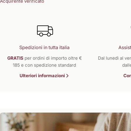
Acquirente verificato
Spedizioni in tutta italia
Assist
GRATIS
per ordini di importo oltre €
Dal lunedì al ven
185 e con spedizione standard
dall
Ulteriori informazioni
Con