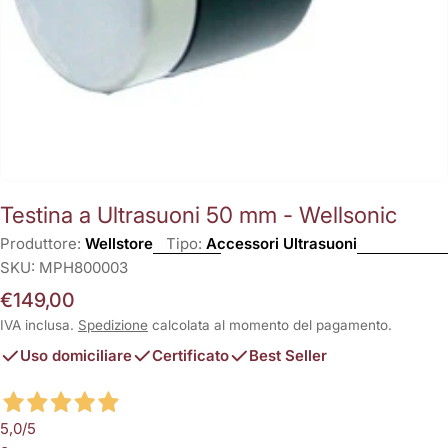
Testina a Ultrasuoni 50 mm - Wellsonic
Produttore:
Wellstore
Tipo:
Accessori Ultrasuoni
SKU:
MPH800003
Prezzo
€149,00
normale
IVA inclusa.
Spedizione
calcolata al momento del pagamento.
Uso domiciliare
Certificato
Best Seller
5,0
/5