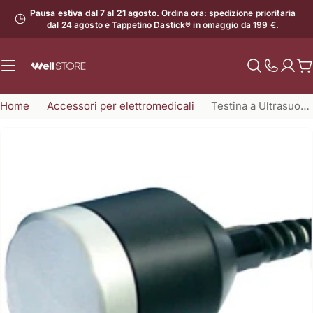
Vai
Pausa estiva dal 7 al 21 agosto.
Ordina ora: spedizione prioritaria
al
dal 24 agosto e Tappetino Dastick® in omaggio da 199 €.
contenuto
C
Mostra
il
Home
Accessori per elettromedicali
Testina a Ultrasuoni 50 mm - Wellsonic
numero
di
assistenz
Apri supporto 0 in modalità modale