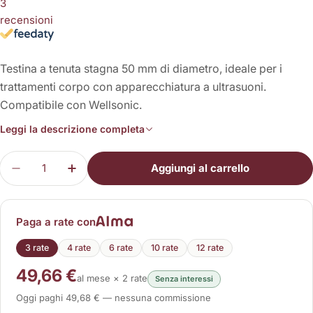
3
recensioni
Testina a tenuta stagna 50 mm di diametro, ideale per i
trattamenti corpo con apparecchiatura a ultrasuoni.
Compatibile con Wellsonic.
Leggi la descrizione completa
Quantità
Aggiungi al carrello
Diminuisci la quantità per Testina a Ultrasuoni 5
Aumenta la quantità per Testina a Ultra
Paga a rate con
3 rate
4 rate
6 rate
10 rate
12 rate
49,66 €
al mese × 2 rate
Senza interessi
Oggi paghi 49,68 € — nessuna commissione