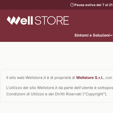
Vai
Pausa estiva dal 7 al 21
al
contenuto
Sintomi e Soluzioni
Il sito web Wellstore.it è di proprietà di
Wellstore S.r.l.
, con
L'utilizzo del sito Wellstore.it da parte dell'utente è sottop
Condizioni di Utilizzo e dei Diritti Riservati ("Copyright").