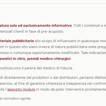
natura solo ed esclusivamente informativa
. Tutti i contenuti e
enziali clienti in fase di pre-acquisto.
eriale pubblicitario
allo scopo di influenzare in qualunque modo
ti in questo sito siano invece di natura pubblicitaria siete prega
rimosso o comunque opportunamente modificato. Tale indicazion
ostici in vitro, presidi medico-chirurgici
.
stituiscono il parere del medico di fiducia.
iti direttamente dai produttori o dai distributori, pertanto Wellst
avviso, al fine di garantire chiarezza e trasparenza nei confro
te l'
apposito modulo
in modo da poter intervenire prontamente
la normativa vigente.