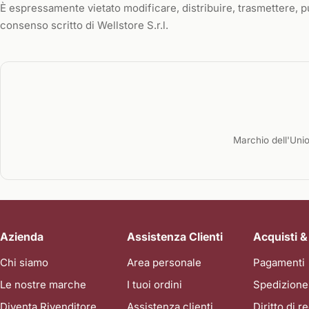
È espressamente vietato modificare, distribuire, trasmettere, p
consenso scritto di Wellstore S.r.l.
Marchio dell'Uni
Azienda
Assistenza Clienti
Acquisti &
Chi siamo
Area personale
Pagamenti
Le nostre marche
I tuoi ordini
Spedizione
Diventa Rivenditore
Assistenza clienti
Diritto di 