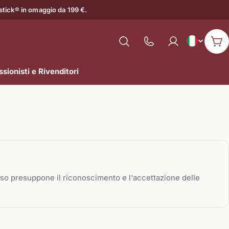
astick® in omaggio da 199 €.
L
Italiano
Mostra
Car
il
i
numero
sionisti e Rivenditori
n
di
assistenza
g
u
a
ccesso presuppone il riconoscimento e l'accettazione delle