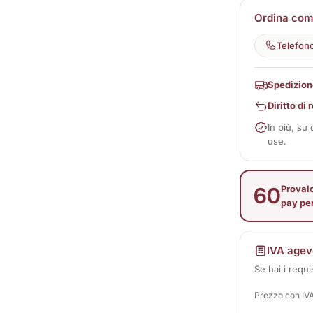
Ordina come
Telefon
Spedizion
Diritto di
In più, su
use.
60
Provalo
pay pe
IVA agev
Se hai i requi
Prezzo con IV