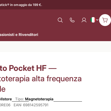
astick® in omaggio da 199 €.
L
Italiano
Mostra
Car
il
i
numero
sionisti e Rivenditori
n
di
assistenza
g
u
o Pocket HF
—
a
oterapia alta frequenza
le
llstore
Tipo:
Magnetoterapia
ORE06
EAN:
698142595791