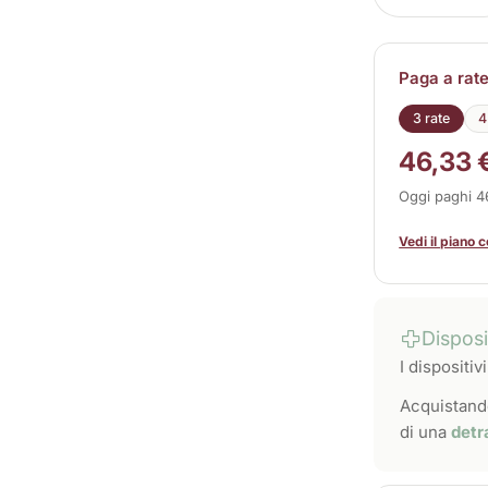
Diminuisc
Paga a rat
3 rate
4
46,33 
Oggi paghi 
Vedi il piano 
Dispos
I dispositi
Acquistando
di una
detr