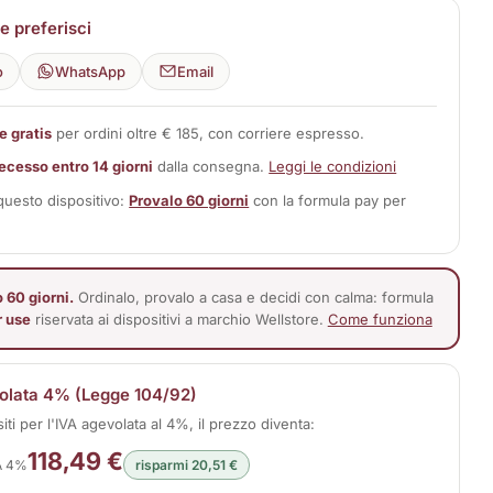
 preferisci
o
WhatsApp
Email
e gratis
per ordini oltre € 185, con corriere espresso.
 recesso entro 14 giorni
dalla consegna.
Leggi le condizioni
 questo dispositivo:
Provalo 60 giorni
con la formula pay per
 60 giorni.
Ordinalo, provalo a casa e decidi con calma: formula
r use
riservata ai dispositivi a marchio Wellstore.
Come funziona
olata 4% (Legge 104/92)
siti per l'IVA agevolata al 4%, il prezzo diventa:
118,49 €
A 4%
risparmi 20,51 €