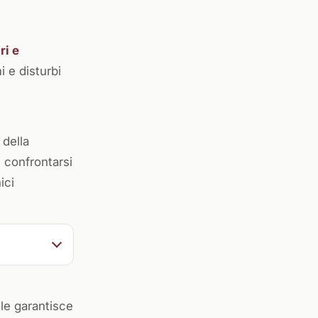
ri e
i e disturbi
 della
 confrontarsi
ici
ile garantisce