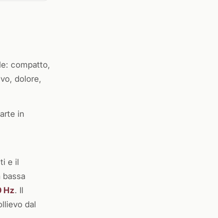
le: compatto,
vo, dolore,
arte in
i e il
a bassa
0 Hz
. Il
llievo dal