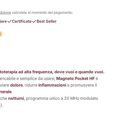
dizione
calcolata al momento del pagamento.
iare
Certificato
Best Seller
in modalità modale
oterapia ad alta frequenza, dove vuoi e quando vuoi.
aricabile e semplice da usare,
Magneto Pocket HF
è
eviare
dolore
, ridurre
infiammazioni
e promuovere il
nerale
.
nche
notturni
, programma unico a 20 MHz modulato
).