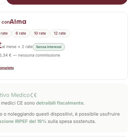
i la quantità per Magneto Pocket HF
Aumenta la quantità per Magneto Pocket HF
e con
 rate
6 rate
10 rate
12 rate
€
al mese × 2 rate
Senza interessi
46,34 € — nessuna commissione
completo
itivo Medico
vi medici CE sono
detraibili fiscalmente
.
 o noleggiando questi dispositivi, è possibile usufruire
azione IRPEF del 19%
sulla spesa sostenuta.