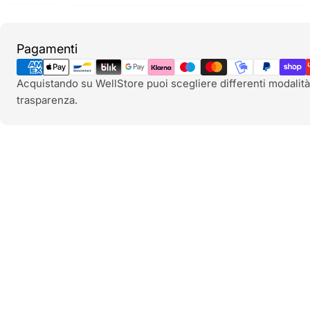
Metodi
Pagamenti
di
pagamento
Acquistando su WellStore puoi scegliere differenti modalità
trasparenza.