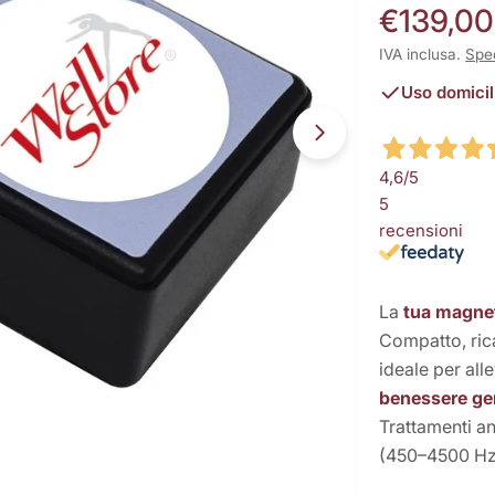
Prezzo
€139,00
normale
IVA inclusa.
Spe
Uso domicil
Apri supporto 8 
4,6
/5
5
recensioni
La
tua magnet
Compatto, ric
ideale per all
benessere ge
Trattamenti a
(450–4500 Hz