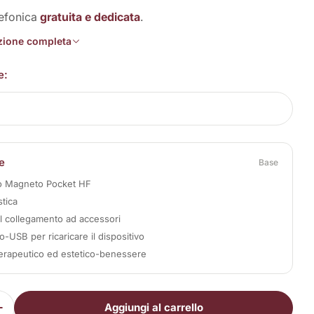
lefonica
gratuita e dedicata
.
izione completa
e:
e
Base
vo Magneto Pocket HF
stica
il collegamento ad accessori
-USB per ricaricare il dispositivo
erapeutico ed estetico-benessere
Aggiungi al carrello