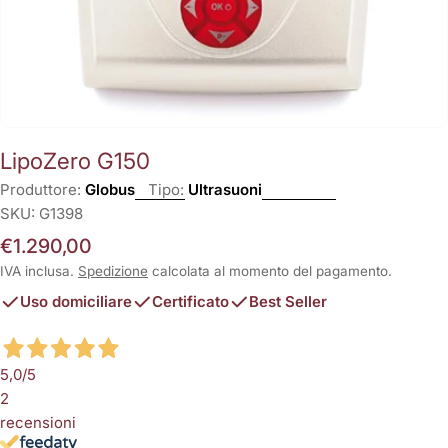
LipoZero G150
Produttore:
Globus
Tipo:
Ultrasuoni
SKU:
G1398
Prezzo
€1.290,00
normale
IVA inclusa.
Spedizione
calcolata al momento del pagamento.
Uso domiciliare
Certificato
Best Seller
5,0
/5
2
recensioni