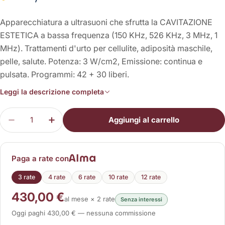
Apparecchiatura a ultrasuoni che sfrutta la CAVITAZIONE
ESTETICA a bassa frequenza (150 KHz, 526 KHz, 3 MHz, 1
MHz). Trattamenti d'urto per cellulite, adiposità maschile,
pelle, salute. Potenza: 3 W/cm2, Emissione: continua e
pulsata. Programmi: 42 + 30 liberi.
Leggi la descrizione completa
Quantità
Aggiungi al carrello
Diminuisci la quantità per LipoZero G150
Aumenta la quantità per LipoZero G150
Paga a rate con
3 rate
4 rate
6 rate
10 rate
12 rate
430,00 €
al mese × 2 rate
Senza interessi
Oggi paghi 430,00 € — nessuna commissione