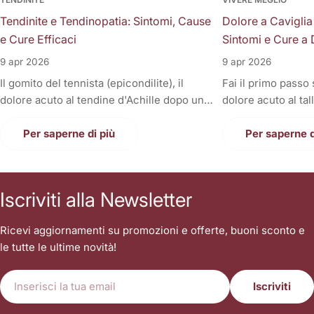
Tendinite e Tendinopatia: Sintomi, Cause
Dolore a Caviglia
e Cure Efficaci
Sintomi e Cure a 
9 apr 2026
9 apr 2026
Il gomito del tennista (epicondilite), il
Fai il primo passo
dolore acuto al tendine d'Achille dopo una
dolore acuto al tal
corsa, la fitta alla spalla quando si solleva il
Oppure, a fine gior
braccio, o il fastidioso dolore al ginocchio
Per saperne di più
sono gonfie, rigid
Per saperne d
(tendine rotuleo) che impedisce di fare le
una tortura anche
scale. Cosa hanno in comune tutti questi
casa. Il dolore alla
disturbi così invalidanti? Sono tutte
condizione invali
Iscriviti alla Newsletter
patologie a carico dei tendini, i veri e
letteralmente le n
propri "tiranti" del nostro corpo. Quando
nostri piedi sono i
Ricevi aggiornamenti su promozioni e offerte, buoni sconto e
un tendine fa male, la prima reazione di
contatto con il suo
le tutte le ultime novità!
tutti è quella di autodiagnosticarsi una
sopportare l'inter
"tendinite", applicare del ghiaccio,
singolo passo. Sp
E-
prendere un antinfiammatorio e aspettare
sottovalutare i tr
Iscriviti
mail
che passi. Ma le settimane diventano
stringendo i denti